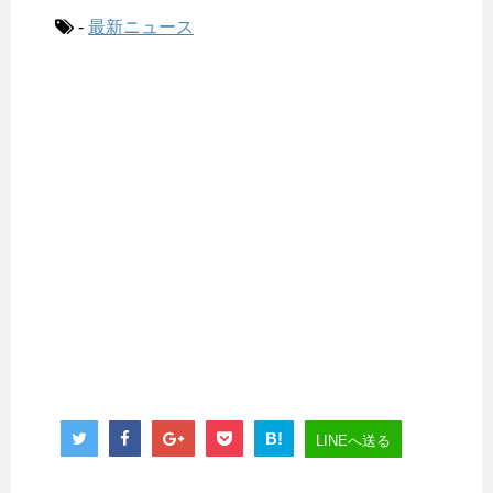
-
最新ニュース
B!
LINEへ送る