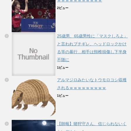
ｗｗｗｗｗｗｗｗｗｗｗ
2ビュー
25歳男、65歳男性に「マスクしろよ」
と言われブチギレ、ヘッドロックかけ
る等の暴行…相手は頸椎損傷し下半身
不随に
1ビュー
アルマジロみたいなトウモロコシ収穫
されるｗｗｗｗｗｗｗｗｗ
1ビュー
【朗報】猪狩守さん、信じられないく