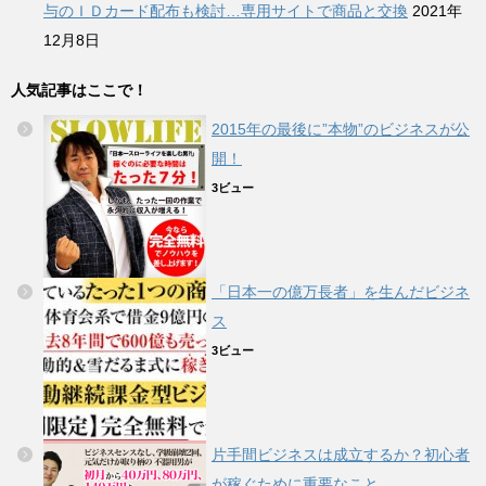
与のＩＤカード配布も検討…専用サイトで商品と交換
2021年
12月8日
人気記事はここで！
2015年の最後に”本物”のビジネスが公
開！
3ビュー
「日本一の億万長者」を生んだビジネ
ス
3ビュー
片手間ビジネスは成立するか？初心者
が稼ぐために重要なこと