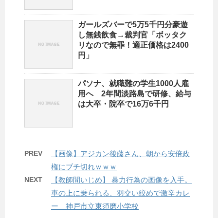
ガールズバーで5万5千円分豪遊
し無銭飲食→裁判官「ボッタク
リなので無罪！適正価格は2400
円」
パソナ、就職難の学生1000人雇
用へ 2年間淡路島で研修、給与
は大卒・院卒で16万6千円
PREV
【画像】アジカン後藤さん、朝から安倍政
権にブチ切れｗｗｗ
NEXT
【教師間いじめ】 暴力行為の画像を入手。
車の上に乗られる、羽交い絞めで激辛カレ
ー 神戸市立東須磨小学校