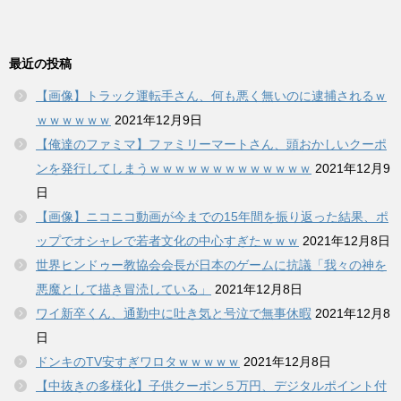
最近の投稿
【画像】トラック運転手さん、何も悪く無いのに逮捕されるｗ
ｗｗｗｗｗｗ
2021年12月9日
【俺達のファミマ】ファミリーマートさん、頭おかしいクーポ
ンを発行してしまうｗｗｗｗｗｗｗｗｗｗｗｗｗ
2021年12月9
日
【画像】ニコニコ動画が今までの15年間を振り返った結果、ポ
ップでオシャレで若者文化の中心すぎたｗｗｗ
2021年12月8日
世界ヒンドゥー教協会会長が日本のゲームに抗議「我々の神を
悪魔として描き冒涜している」
2021年12月8日
ワイ新卒くん、通勤中に吐き気と号泣で無事休暇
2021年12月8
日
ドンキのTV安すぎワロタｗｗｗｗｗ
2021年12月8日
【中抜きの多様化】子供クーポン５万円、デジタルポイント付