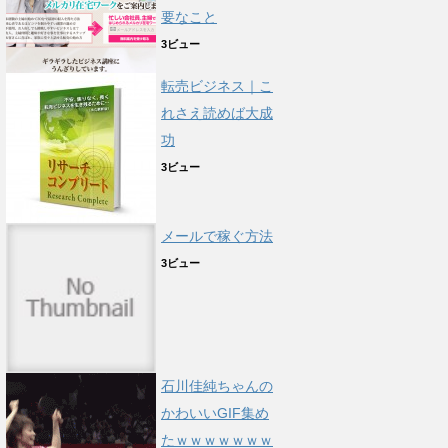
要なこと
3ビュー
転売ビジネス｜こ
れさえ読めば大成
功
3ビュー
メールで稼ぐ方法
3ビュー
石川佳純ちゃんの
かわいいGIF集め
たｗｗｗｗｗｗｗ