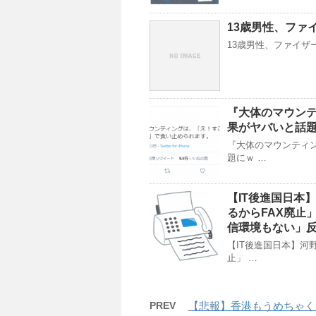
13歳男性、ファ
13歳男性、ファイザ
『大体のマウン
果がヤバいと話
『大体のマウンティ
題にｗ …
【IT後進国日本
るからFAX廃止
信環境もない」
【IT後進国日本】河
止」 …
PREV
【悲報】香港もうめちゃく