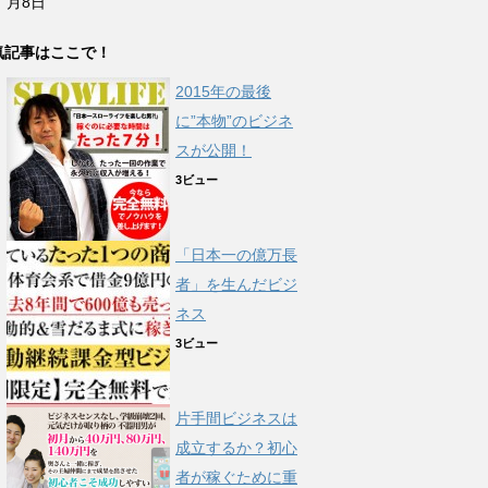
月8日
気記事はここで！
2015年の最後
に”本物”のビジネ
スが公開！
3ビュー
「日本一の億万長
者」を生んだビジ
ネス
3ビュー
片手間ビジネスは
成立するか？初心
者が稼ぐために重