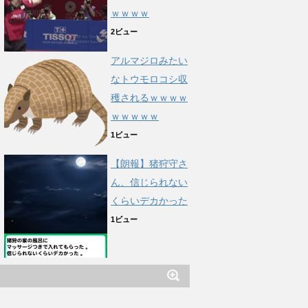
ｗｗｗｗ
2ビュー
アルマジロみたい
なトウモロコシ収
穫されるｗｗｗｗ
ｗｗｗｗｗ
1ビュー
【朗報】猪狩守さ
ん、信じられない
くらいデカかった
1ビュー