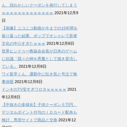
ん、頭おかしいクーポンを発行してしまう
ｗｗｗｗｗｗｗｗｗｗｗｗｗ
2021年12月9
日
【画像】ニコニコ動画が今までの15年間を
振り返った結果、ポップでオシャレで若者
文化の中心すぎたｗｗｗ
2021年12月8日
世界ヒンドゥー教協会会長が日本のゲーム
に抗議「我々の神を悪魔として描き冒涜し
ている」
2021年12月8日
ワイ新卒くん、通勤中に吐き気と号泣で無
事休暇
2021年12月8日
ドンキのTV安すぎワロタｗｗｗｗｗ
2021
年12月8日
【中抜きの多様化】子供クーポン５万円、
デジタルポイント付与のＩＤカード配布も
検討…専用サイトで商品と交換
2021年12