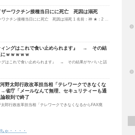
イザーワクチン接種当日にに死亡 死因は溺死
ーワクチン接種当日にに死亡 死因は溺死 1 名前：神 ★：2 …
ティングはこれで食い止められます』 → その結
題にｗｗｗｗｗ
ングはこれで食い止められます』 → その結果がヤバいと話
】河野太郎行政改革担当相「テレワークできなくな
」→省庁「メールなんて無理、セキュリティーも通
反論殺到で終了
野太郎行政改革担当相「テレワークできなくなるからFAX廃
ちゃ・・・・