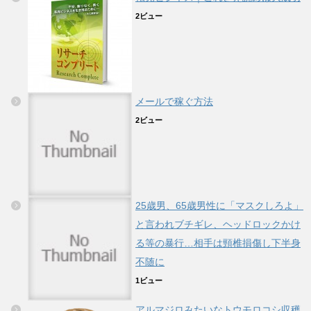
2ビュー
メールで稼ぐ方法
2ビュー
25歳男、65歳男性に「マスクしろよ」
と言われブチギレ、ヘッドロックかけ
る等の暴行…相手は頸椎損傷し下半身
不随に
1ビュー
アルマジロみたいなトウモロコシ収穫