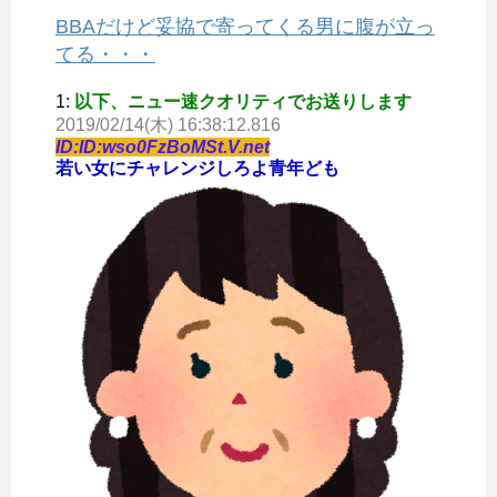
BBAだけど妥協で寄ってくる男に腹が立っ
てる・・・
1:
以下、ニュー速クオリティでお送りします
2019/02/14(木) 16:38:12.816
ID:ID:wso0FzBoMSt.V.net
若い女にチャレンジしろよ青年ども