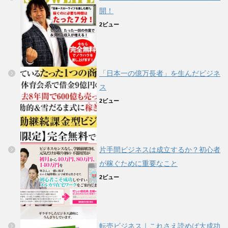
開！
2ビュー
「日本一の億万長者」を生んだビジネ
ス
2ビュー
片手間ビジネスは成立するか？初心者
が稼ぐために重要なこと
2ビュー
転売ビジネス｜これさえ読めば大成功