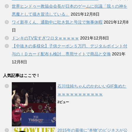
世界ヒンドゥー教協会会長が日本のゲームに抗議「我々の神を
悪魔として描き冒涜している」
2021年12月8日
ワイ新卒くん、通勤中に吐き気と号泣で無事休暇
2021年12月8
日
ドンキのTV安すぎワロタｗｗｗｗｗ
2021年12月8日
【中抜きの多様化】子供クーポン５万円、デジタルポイント付
与のＩＤカード配布も検討…専用サイトで商品と交換
2021年
12月8日
人気記事はここで！
石川佳純ちゃんのかわいいGIF集めた
ｗｗｗｗｗｗｗｗｗｗｗ
2ビュー
2015年の最後に”本物”のビジネスが公