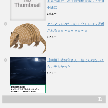
る等の暴行…相手は頸椎損傷し下半身
不随に
1ビュー
アルマジロみたいなトウモロコシ収穫
されるｗｗｗｗｗｗｗｗｗ
1ビュー
【朗報】猪狩守さん、信じられないく
らいデカかった
1ビュー