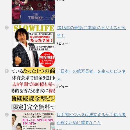
2015年の最後に”本物”のビジネスが公
開！
2ビュー
「日本一の億万長者」を生んだビジネ
ス
2ビュー
片手間ビジネスは成立するか？初心者
が稼ぐために重要なこと