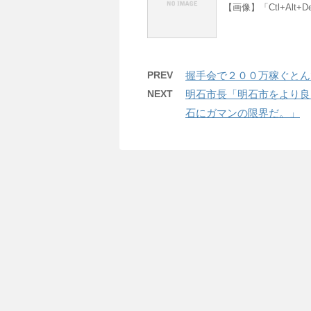
【画像】「Ctl+Al
PREV
握手会で２００万稼ぐとん
NEXT
明石市長「明石市をより良
石にガマンの限界だ。」