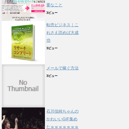
要なこと
3ビュー
転売ビジネス｜こ
れさえ読めば大成
功
3ビュー
メールで稼ぐ方法
3ビュー
石川佳純ちゃんの
かわいいGIF集め
たｗｗｗｗｗｗｗ