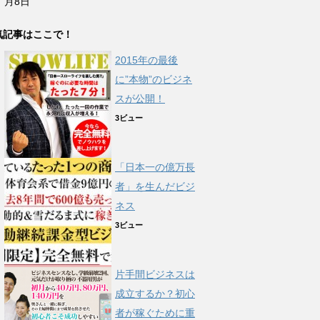
月8日
気記事はここで！
2015年の最後
に”本物”のビジネ
スが公開！
3ビュー
「日本一の億万長
者」を生んだビジ
ネス
3ビュー
片手間ビジネスは
成立するか？初心
者が稼ぐために重