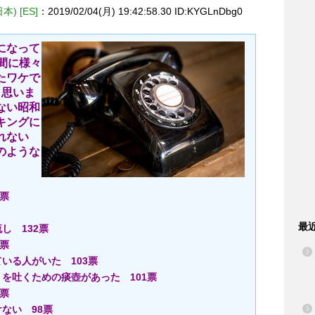
 [ES]
：2019/02/04(月) 19:42:58.30 ID:KYGLnDbg0
になって
間に様々
たワケで
と思いま
ない昭和
キングに
れない
のような
6票
最
し 132票
9票
いる人がいた 103票
を吐くための痰壺があった 101票
0票
ない 98票