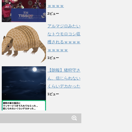
ｗｗｗｗ
2ビュー
アルマジロみたい
なトウモロコシ収
穫されるｗｗｗｗ
ｗｗｗｗｗ
1ビュー
【朗報】猪狩守さ
ん、信じられない
くらいデカかった
1ビュー