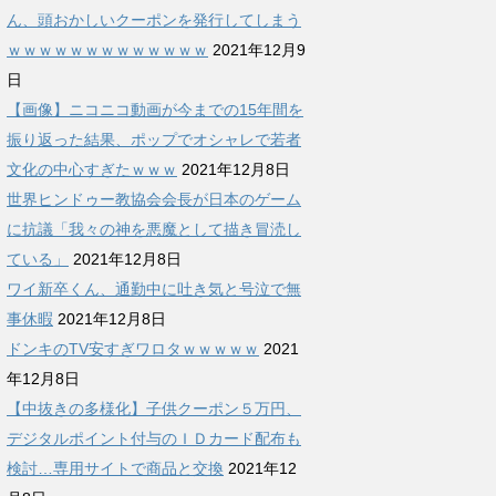
ん、頭おかしいクーポンを発行してしまう
ｗｗｗｗｗｗｗｗｗｗｗｗｗ
2021年12月9
日
【画像】ニコニコ動画が今までの15年間を
振り返った結果、ポップでオシャレで若者
文化の中心すぎたｗｗｗ
2021年12月8日
世界ヒンドゥー教協会会長が日本のゲーム
に抗議「我々の神を悪魔として描き冒涜し
ている」
2021年12月8日
ワイ新卒くん、通勤中に吐き気と号泣で無
事休暇
2021年12月8日
ドンキのTV安すぎワロタｗｗｗｗｗ
2021
年12月8日
【中抜きの多様化】子供クーポン５万円、
デジタルポイント付与のＩＤカード配布も
検討…専用サイトで商品と交換
2021年12