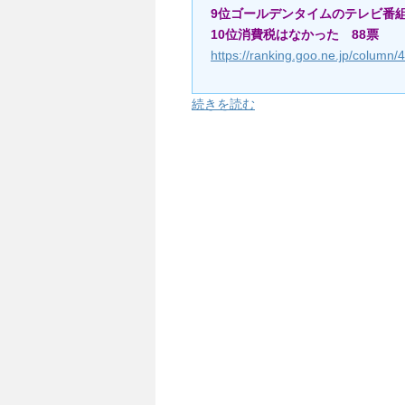
9位ゴールデンタイムのテレビ番
10位消費税はなかった 88票
https://ranking.goo.ne.jp/column/
続きを読む