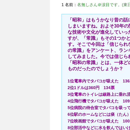
1 名前：
名無しさん＠涙目です。(東日本)
「昭和」はもうかなり昔の話
しまいますね。およそ30年の
な技術や文化が進化していっ
すが、「常識」もその1つか
す。そこで今回は「信じられ
の常識」をアンケート、ラン
してみました。今では信じら
「昭和の常識」とは、一体ど
ものだったのでしょうか？
1位電車内でタバコが吸えた 13
2位1ドルは360円 134票
3位電車のトイレは線路上に垂れ流
4位飛行機でタバコが吸えた 10
5位病院の待合室でタバコを吸って
6位駅のホームなどには痰（たん）
7位映画館でタバコが吸えた 10
8位部活中などに水を飲んではいけ