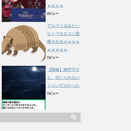
ｗｗｗｗ
2ビュー
アルマジロみたい
なトウモロコシ収
穫されるｗｗｗｗ
ｗｗｗｗｗ
1ビュー
【朗報】猪狩守さ
ん、信じられない
くらいデカかった
1ビュー