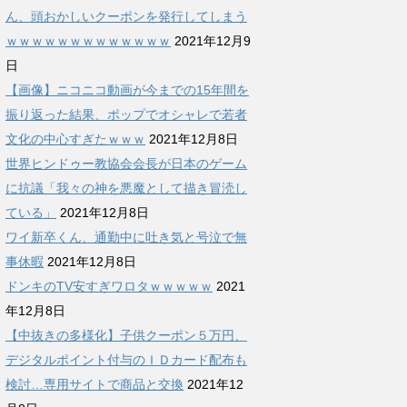
ん、頭おかしいクーポンを発行してしまう
ｗｗｗｗｗｗｗｗｗｗｗｗｗ
2021年12月9
日
【画像】ニコニコ動画が今までの15年間を
振り返った結果、ポップでオシャレで若者
文化の中心すぎたｗｗｗ
2021年12月8日
世界ヒンドゥー教協会会長が日本のゲーム
に抗議「我々の神を悪魔として描き冒涜し
ている」
2021年12月8日
ワイ新卒くん、通勤中に吐き気と号泣で無
事休暇
2021年12月8日
ドンキのTV安すぎワロタｗｗｗｗｗ
2021
年12月8日
【中抜きの多様化】子供クーポン５万円、
デジタルポイント付与のＩＤカード配布も
検討…専用サイトで商品と交換
2021年12