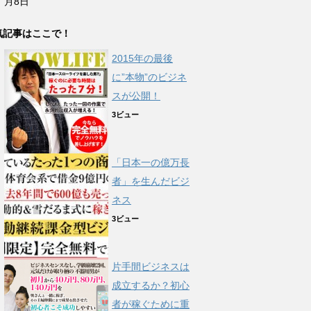
月8日
気記事はここで！
2015年の最後
に”本物”のビジネ
スが公開！
3ビュー
「日本一の億万長
者」を生んだビジ
ネス
3ビュー
片手間ビジネスは
成立するか？初心
者が稼ぐために重