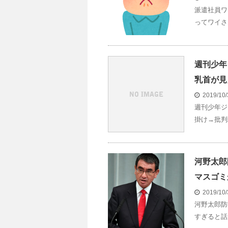
派遣社員ワ
ってワイさ
週刊少年
乳首が見
2019/10
週刊少年ジ
掛け→批判
河野太郎
マスゴミ
2019/10
河野太郎防
すぎると話