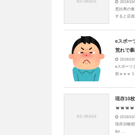
2019/10
恵比寿の食
すると店員
eスポー
荒れで暴
2019/10
eスポーツ
前ｗｗｗ 1
現存10
ｗｗｗｗ
2019/10
現存10枚
&n …