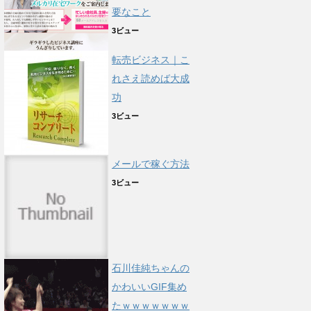
要なこと
3ビュー
転売ビジネス｜こ
れさえ読めば大成
功
3ビュー
メールで稼ぐ方法
3ビュー
石川佳純ちゃんの
かわいいGIF集め
たｗｗｗｗｗｗｗ