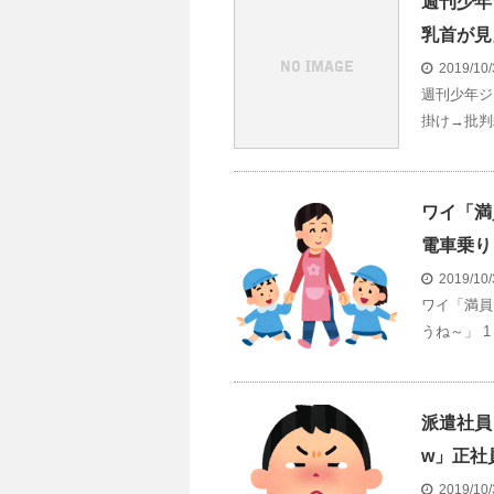
週刊少年
乳首が見
2019/10
週刊少年ジ
掛け→批判
ワイ「満
電車乗り
2019/10
ワイ「満員
うね～」 1
派遣社員
w」正社
2019/10