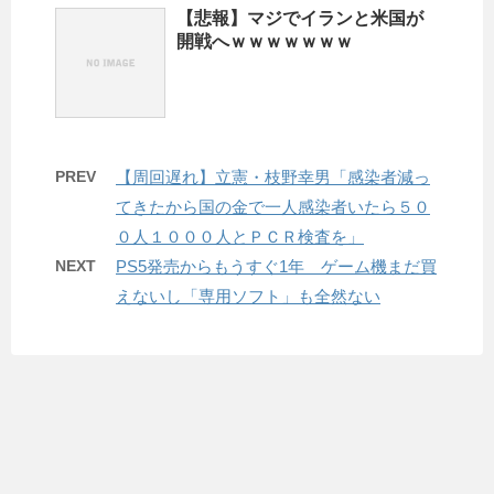
【悲報】マジでイランと米国が
開戦へｗｗｗｗｗｗｗ
PREV
【周回遅れ】立憲・枝野幸男「感染者減っ
てきたから国の金で一人感染者いたら５０
０人１０００人とＰＣＲ検査を」
NEXT
PS5発売からもうすぐ1年 ゲーム機まだ買
えないし「専用ソフト」も全然ない