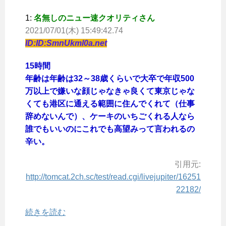
1:
名無しのニュー速クオリティさん
2021/07/01(木) 15:49:42.74
ID:ID:SmnUkml0a.net
15時間
年齢は年齢は32～38歳くらいで大卒で年収500
万以上で嫌いな顔じゃなきゃ良くて東京じゃな
くても港区に通える範囲に住んでくれて（仕事
辞めないんで）、ケーキのいちごくれる人なら
誰でもいいのにこれでも高望みって言われるの
辛い。
引用元:
http://tomcat.2ch.sc/test/read.cgi/livejupiter/16251
22182/
続きを読む