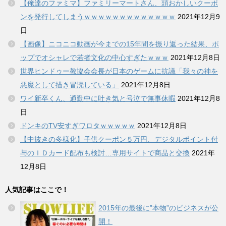
【俺達のファミマ】ファミリーマートさん、頭おかしいクーポ
ンを発行してしまうｗｗｗｗｗｗｗｗｗｗｗｗｗ
2021年12月9
日
【画像】ニコニコ動画が今までの15年間を振り返った結果、ポ
ップでオシャレで若者文化の中心すぎたｗｗｗ
2021年12月8日
世界ヒンドゥー教協会会長が日本のゲームに抗議「我々の神を
悪魔として描き冒涜している」
2021年12月8日
ワイ新卒くん、通勤中に吐き気と号泣で無事休暇
2021年12月8
日
ドンキのTV安すぎワロタｗｗｗｗｗ
2021年12月8日
【中抜きの多様化】子供クーポン５万円、デジタルポイント付
与のＩＤカード配布も検討…専用サイトで商品と交換
2021年
12月8日
人気記事はここで！
2015年の最後に”本物”のビジネスが公
開！