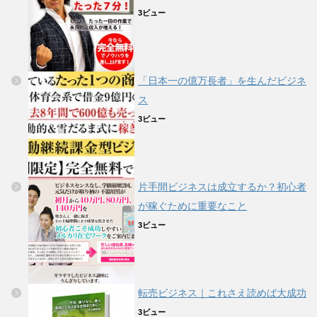
3ビュー
「日本一の億万長者」を生んだビジネ
ス
3ビュー
片手間ビジネスは成立するか？初心者
が稼ぐために重要なこと
3ビュー
転売ビジネス｜これさえ読めば大成功
3ビュー